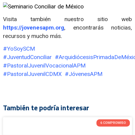
Visita también nuestro sitio web
https://jovenesapm.org
, encontrarás noticias,
recursos y mucho más.
#YoSoySCM
#JuventudConciliar #ArquidiócesisPrimadaDeMéxi
#PastoralJuvenilVocacionalAPM
#PastoralJuvenilCDMX #JóvenesAPM
También te podría interesar
6 COMPROMISO