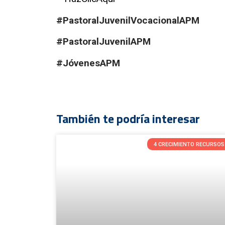
#PastoralJuvenilVocacionalAPM
#PastoralJuvenilAPM
#JóvenesAPM
También te podría interesar
4 CRECIMIENTO RECURSOS