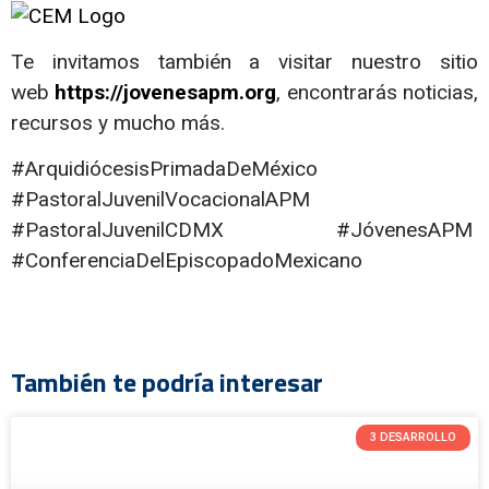
Te invitamos también a visitar nuestro sitio
web
https://jovenesapm.org
, encontrarás noticias,
recursos y mucho más.
#ArquidiócesisPrimadaDeMéxico
#PastoralJuvenilVocacionalAPM
#PastoralJuvenilCDMX #JóvenesAPM
#ConferenciaDelEpiscopadoMexicano
También te podría interesar
3 DESARROLLO