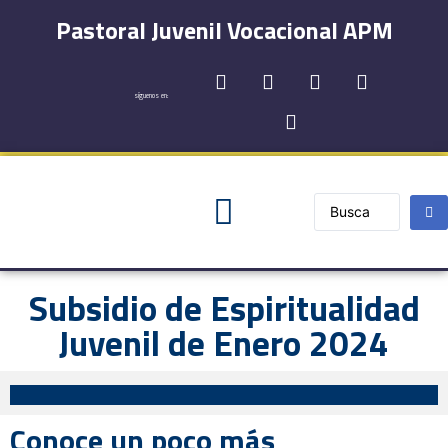
Pastoral Juvenil Vocacional APM
síguenos en:
Registro y Contactos
Subsidio de Espiritualidad
Juvenil de Enero 2024
Conoce un poco más