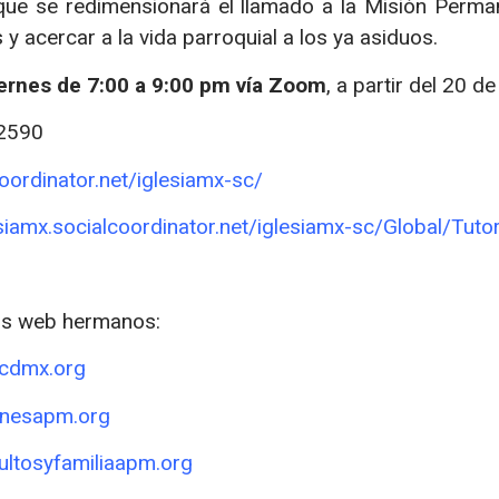
 que se redimensionará el llamado a la Misión Perm
 y acercar a la vida parroquial a los ya asiduos.
iernes de 7:00 a 9:00 pm vía Zoom
, a partir del 20 d
 2590
coordinator.net/iglesiamx-sc/
esiamx.socialcoordinator.net/iglesiamx-sc/Global/Tutor
ios web hermanos:
ncdmx.org
venesapm.org
dultosyfamiliaapm.org