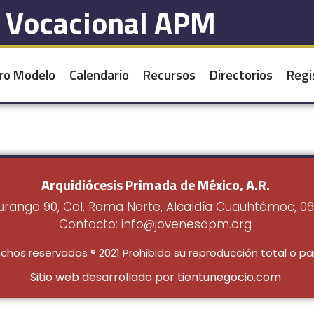
l Vocacional APM
ro Modelo
Calendario
Recursos
Directorios
Regi
Arquidiócesis Primada de México, A.R.
urango 90, Col. Roma Norte, Alcaldía Cuauhtémoc, 0
Contacto: info@jovenesapm.org
chos reservados ® 2021 Prohibida su reproducción total o par
Sitio web desarrollado por tientunegocio.com