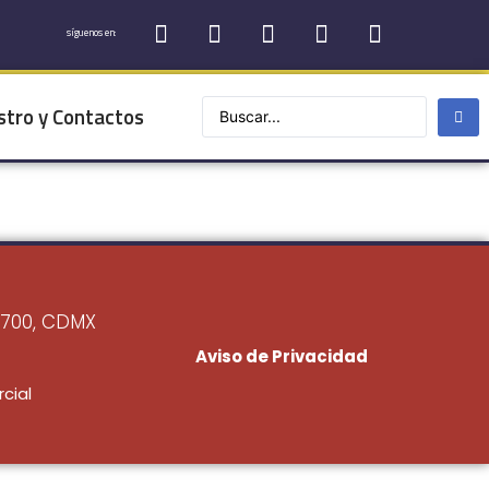
síguenos en:
stro y Contactos
6700, CDMX
Aviso de Privacidad
cial