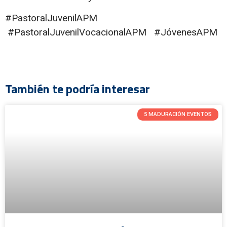
#PastoralJuvenilAPM
#PastoralJuvenilVocacionalAPM #JóvenesAPM
También te podría interesar
5 MADURACIÓN EVENTOS