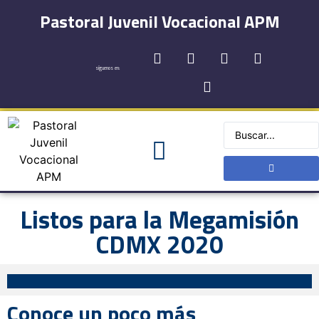
Pastoral Juvenil Vocacional APM
síguenos en:
Registro y Contactos
Listos para la Megamisión
CDMX 2020
Conoce un poco más