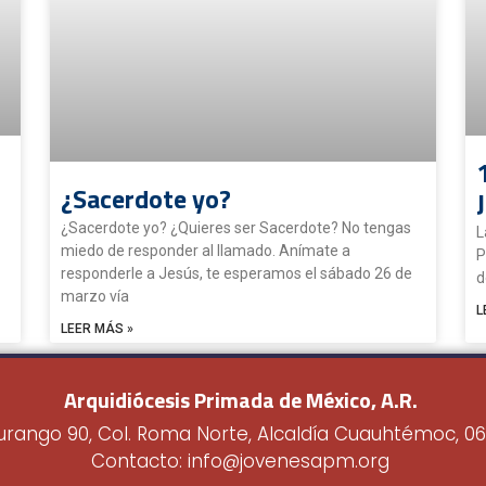
¿Sacerdote yo?
¿Sacerdote yo? ¿Quieres ser Sacerdote? No tengas
L
miedo de responder al llamado. Anímate a
P
responderle a Jesús, te esperamos el sábado 26 de
d
marzo vía
L
LEER MÁS »
Arquidiócesis Primada de México, A.R.
urango 90, Col. Roma Norte, Alcaldía Cuauhtémoc, 0
Contacto: info@jovenesapm.org