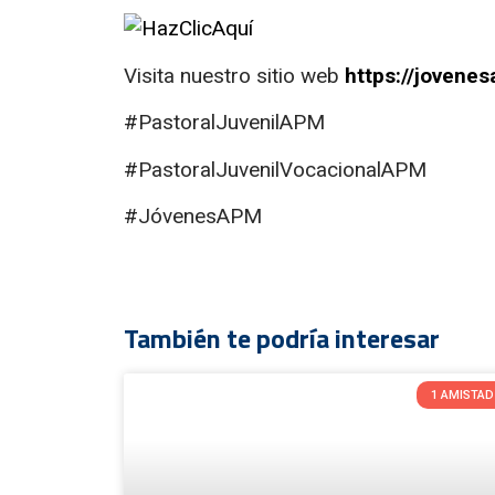
Visita nuestro sitio web
https://jovene
#PastoralJuvenilAPM
#PastoralJuvenilVocacionalAPM
#JóvenesAPM
También te podría interesar
1 AMISTAD