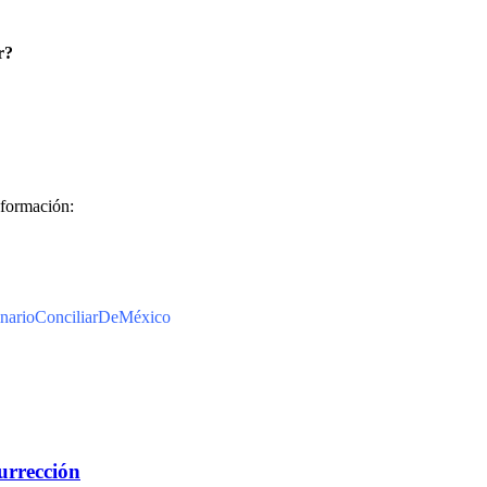
r?
nformación:
narioConciliarDeMéxico
urrección