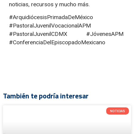
noticias, recursos y mucho más.
#ArquidiócesisPrimadaDeMéxico
#PastoralJuvenilVocacionalAPM
#PastoralJuvenilCDMX #JóvenesAPM
#ConferenciaDelEpiscopadoMexicano
También te podría interesar
NOTICIAS